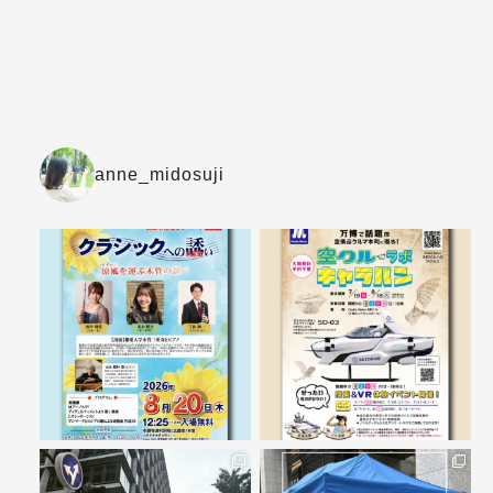
anne_midosuji