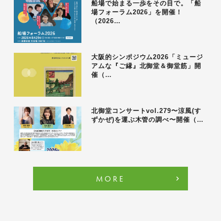
船場で始まる一歩をその目で。「船
場フォーラム2026」を開催！
（2026…
大阪的シンポジウム2026「ミュージ
アムな『ご縁』北御堂＆御堂筋」開
催（…
北御堂コンサートvol.279〜涼風(す
ずかぜ)を運ぶ木管の調べ〜開催（…
MORE