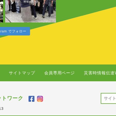
agram でフォロー
サイトマップ
会員専用ページ
災害時情報伝達
ットワーク
13