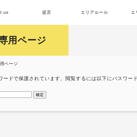
t us
提言
エリアルール
エ
緯
員専用ページ
的
専用ページ
容
ワードで保護されています。閲覧するには以下にパスワー
格
リア