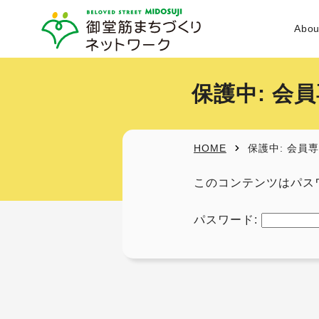
Abou
設立経
保護中: 会
活動目
HOME
保護中: 会員
事業内
このコンテンツはパス
会員資
パスワード:
体制
活動エ