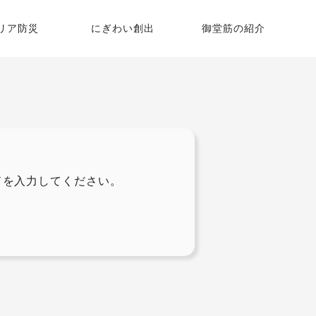
リア防災
にぎわい創出
御堂筋の紹介
御堂筋グランピング
御堂筋の歴史
御堂筋コンテナガーデン
いちょう並木
平野町街園・本町街園
御堂筋彫刻マップ
ドを入力してください。
御堂筋STREET Journal