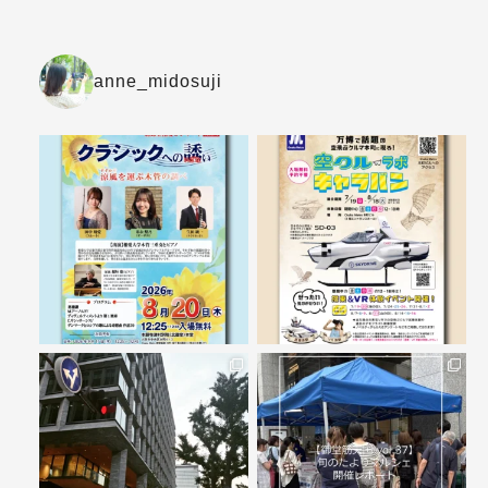
anne_midosuji