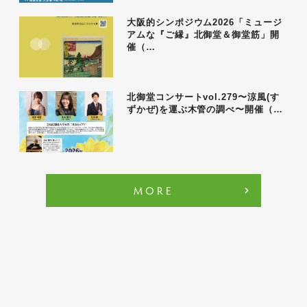
大阪的シンポジウム2026「ミュージ
アムな『ご縁』北御堂＆御堂筋」開
催（…
北御堂コンサートvol.279〜涼風(す
ずかぜ)を運ぶ木管の調べ〜開催（…
MORE