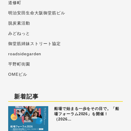
道修町
明治安田生命大阪御堂筋ビル
脱炭素活動
みどねっと
御堂筋姉妹ストリート協定
roadsidegarden
平野町街園
OMEビル
新着記事
船場で始まる一歩をその目で。「船
場フォーラム2026」を開催！
（2026…