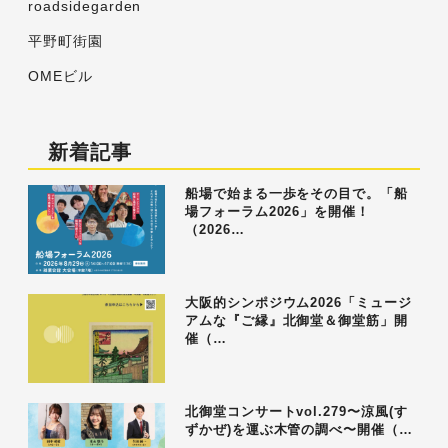
roadsidegarden
平野町街園
OMEビル
新着記事
船場で始まる一歩をその目で。「船
場フォーラム2026」を開催！
（2026…
大阪的シンポジウム2026「ミュージ
アムな『ご縁』北御堂＆御堂筋」開
催（…
北御堂コンサートvol.279〜涼風(す
ずかぜ)を運ぶ木管の調べ〜開催（…