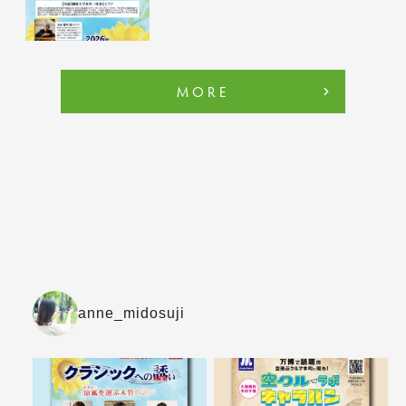
MORE
anne_midosuji