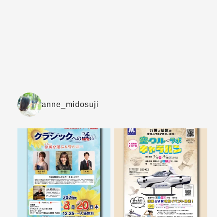
anne_midosuji