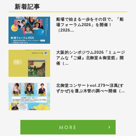
新着記事
船場で始まる一歩をその目で。「船
場フォーラム2026」を開催！
（2026…
大阪的シンポジウム2026「ミュージ
アムな『ご縁』北御堂＆御堂筋」開
催（…
北御堂コンサートvol.279〜涼風(す
ずかぜ)を運ぶ木管の調べ〜開催（…
MORE