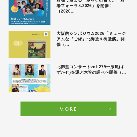
船場で始まる一歩をその目で。「船
場フォーラム2026」を開催！
（2026…
大阪的シンポジウム2026「ミュージ
アムな『ご縁』北御堂＆御堂筋」開
催（…
北御堂コンサートvol.279〜涼風(す
ずかぜ)を運ぶ木管の調べ〜開催（…
MORE