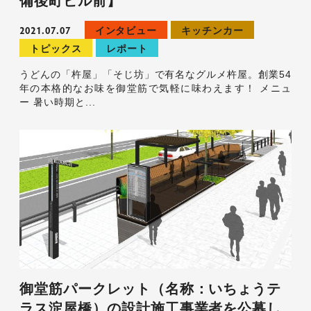
備後町ビル前】
2021.07.07
インタビュー
キッチンカー
トピックス
レポート
うどんの「杵屋」「そじ坊」で有名なグルメ杵屋。創業54
年の本格的なお味を御堂筋で気軽に味わえます！ メニュ
ー 暑い時期と...
御堂筋パークレット（名称：いちょうテ
ラス淀屋橋）の設計施工事業者を公募し