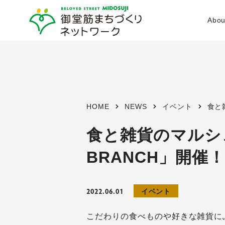
Abou
設立経
活動目
HOME
NEWS
イベント
食と
事業内
食と雑貨のマルシェ「
BRANCH」開催！
会員資
体制
2022.06.01
イベント
こだわりの食べものや好きな雑貨にふれ
活動エ