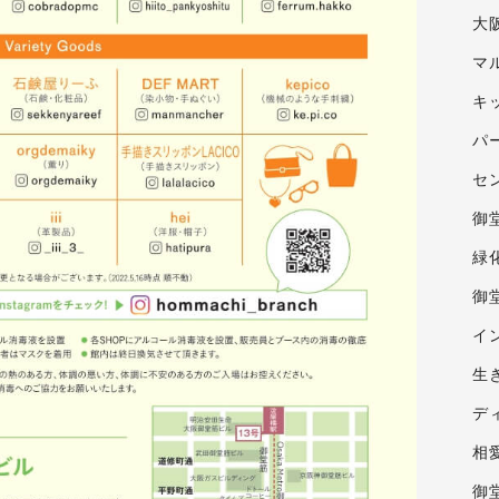
大
マ
キ
パ
セ
御
緑
御
イ
生
デ
相
御