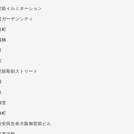
堂筋イルミネーション
町ガーデンシティ
後町
麗橋
町
絵
堂筋彫刻ストリート
場
泉
御堂
修町
治安田生命大阪御堂筋ビル