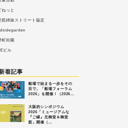
炭素活動
どねっと
堂筋姉妹ストリート協定
adsidegarden
野町街園
MEビル
新着記事
船場で始まる一歩をその
目で。「船場フォーラム
2026」を開催！（2026…
大阪的シンポジウム
2026「ミュージアムな
『ご縁』北御堂＆御堂
筋」開催（…