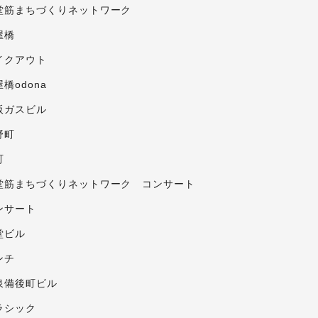
堂筋まちづくりネットワーク
屋橋
イクアウト
橋odona
阪ガスビル
野町
町
堂筋まちづくりネットワーク コンサート
ンサート
堂ビル
ンチ
泉備後町ビル
ラシック