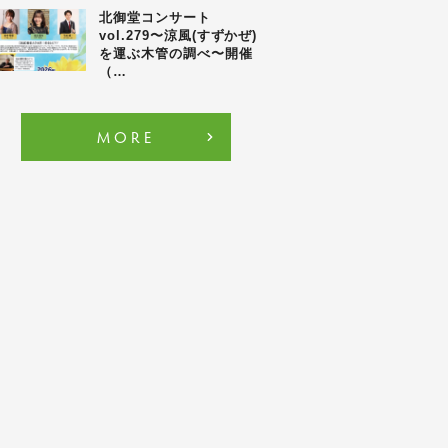
北御堂コンサート
vol.279〜涼風(すずかぜ)
を運ぶ木管の調べ〜開催
（…
MORE