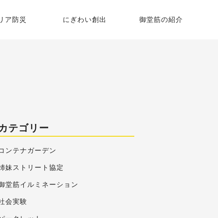
リア防災
にぎわい創出
御堂筋の紹介
御堂筋グランピング
御堂筋の歴史
御堂筋コンテナガーデン
いちょう並木
平野町街園・本町街園
御堂筋彫刻マップ
カテゴリー
御堂筋STREET Journal
コンテナガーデン
姉妹ストリート協定
御堂筋イルミネーション
社会実験