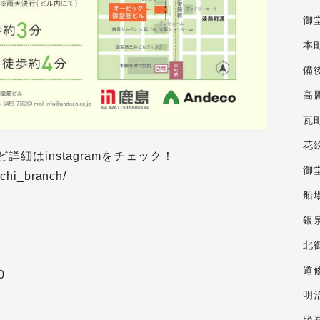
御
本
備
高
瓦
花
細はinstagramをチェック！
御
chi_branch/
船
銀
北
道
0
明