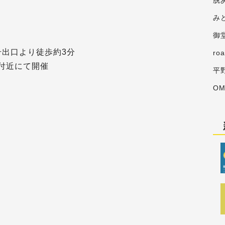
脱
み
御
2号出口より徒歩約3分
ro
付近にて開催
平
O