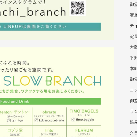
御
淀
テ
淀屋
大
平
本
御
コ
御
ラ
銀
ク