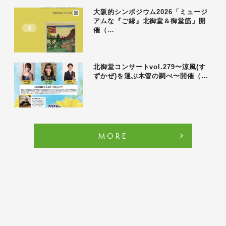
大阪的シンポジウム2026「ミュージ
アムな『ご縁』北御堂＆御堂筋」開
催（…
北御堂コンサートvol.279〜涼風(す
ずかぜ)を運ぶ木管の調べ〜開催（…
MORE