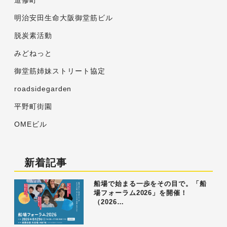
道修町
明治安田生命大阪御堂筋ビル
脱炭素活動
みどねっと
御堂筋姉妹ストリート協定
roadsidegarden
平野町街園
OMEビル
新着記事
船場で始まる一歩をその目で。「船
場フォーラム2026」を開催！
（2026…