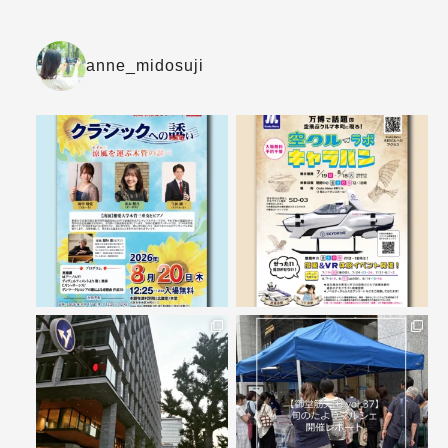
anne_midosuji