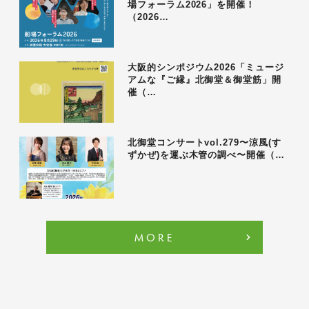
場フォーラム2026」を開催！
（2026…
大阪的シンポジウム2026「ミュージ
アムな『ご縁』北御堂＆御堂筋」開
催（…
北御堂コンサートvol.279〜涼風(す
ずかぜ)を運ぶ木管の調べ〜開催（…
MORE