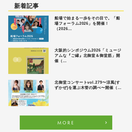
新着記事
船場で始まる一歩をその目で。「船
場フォーラム2026」を開催！
（2026…
大阪的シンポジウム2026「ミュージ
アムな『ご縁』北御堂＆御堂筋」開
催（…
北御堂コンサートvol.279〜涼風(す
ずかぜ)を運ぶ木管の調べ〜開催（…
MORE