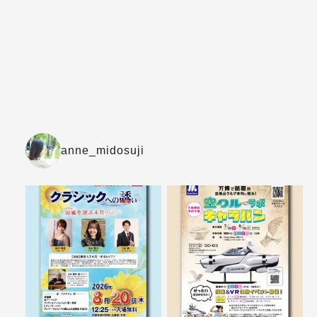
anne_midosuji