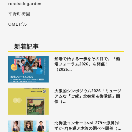
roadsidegarden
平野町街園
OMEビル
新着記事
船場で始まる一歩をその目で。「船
場フォーラム2026」を開催！
（2026…
大阪的シンポジウム2026「ミュージ
アムな『ご縁』北御堂＆御堂筋」開
催（…
北御堂コンサートvol.279〜涼風(す
ずかぜ)を運ぶ木管の調べ〜開催（…