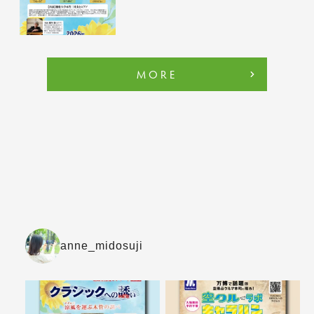
MORE
anne_midosuji