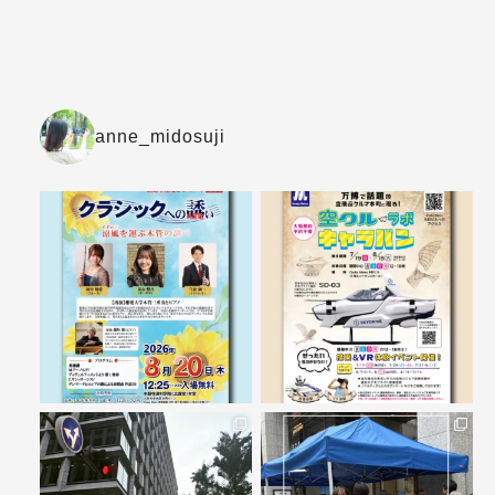
anne_midosuji