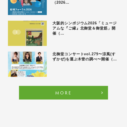
（2026…
大阪的シンポジウム2026「ミュージ
アムな『ご縁』北御堂＆御堂筋」開
催（…
北御堂コンサートvol.279〜涼風(す
ずかぜ)を運ぶ木管の調べ〜開催（…
MORE