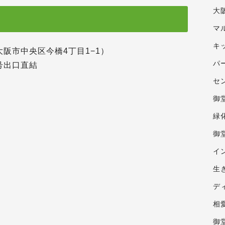
大
マ
キ
阪府大阪市中央区今橋4丁目1−1）
パ
0号出口直結
セ
御
緑
御
イ
生
デ
相
御