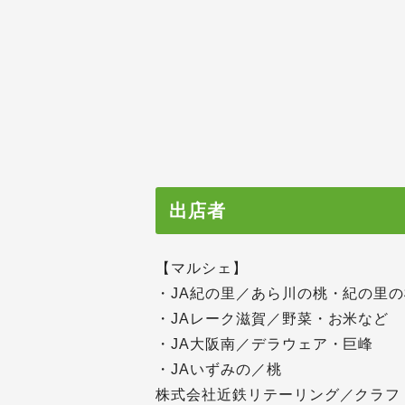
出店者
【マルシェ】
・JA紀の里／あら川の桃・紀の里
・JAレーク滋賀／野菜・お米など
・JA大阪南／デラウェア・巨峰
・JAいずみの／桃
株式会社近鉄リテーリング／クラフト