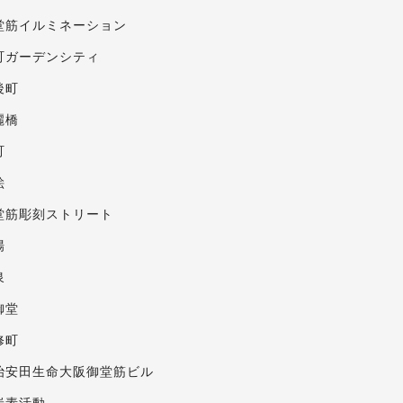
堂筋イルミネーション
町ガーデンシティ
後町
麗橋
町
絵
堂筋彫刻ストリート
場
泉
御堂
修町
治安田生命大阪御堂筋ビル