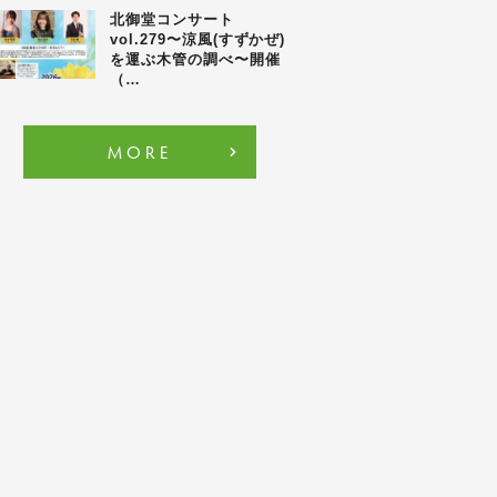
北御堂コンサート
vol.279〜涼風(すずかぜ)
を運ぶ木管の調べ〜開催
（…
MORE