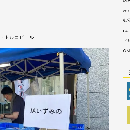
脱
み
御
ro
ンド・トルコビール
平
O