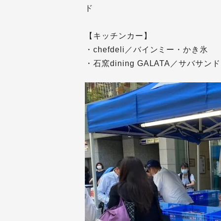
ド
【キッチンカー】
・chefdeli／バインミー・かき氷
・石窯dining GALATA／サバサ