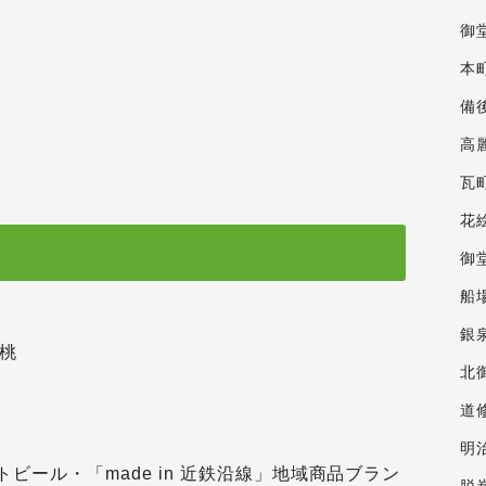
御
本
備
高
瓦
花
御
船
銀
の桃
北
道
明
ビール・「made in 近鉄沿線」地域商品ブラン