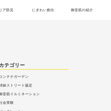
リア防災
にぎわい創出
御堂筋の紹介
御堂筋グランピング
御堂筋の歴史
御堂筋コンテナガーデン
いちょう並木
平野町街園・本町街園
御堂筋彫刻マップ
カテゴリー
御堂筋STREET Journal
コンテナガーデン
姉妹ストリート協定
御堂筋イルミネーション
社会実験