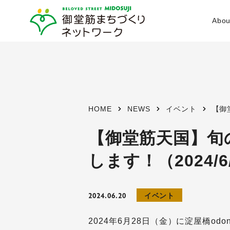
Abou
設立経
活動目
HOME
NEWS
イベント
【御
事業内
【御堂筋天国】旬
します！（2024/6
会員資
体制
2024.06.20
イベント
2024年6月28日（金）に淀屋橋o
活動エ