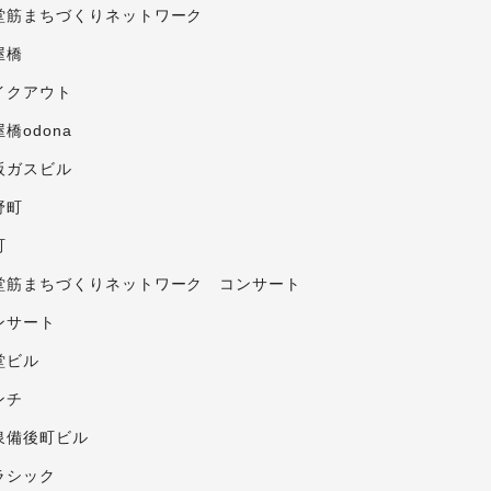
堂筋まちづくりネットワーク
屋橋
イクアウト
橋odona
阪ガスビル
野町
町
堂筋まちづくりネットワーク コンサート
ンサート
堂ビル
ンチ
泉備後町ビル
ラシック