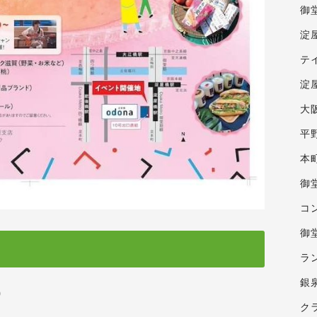
御
淀
テ
淀屋
大
平
本
御
コ
御
ラ
銀
0
ク