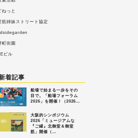
炭素活動
どねっと
堂筋姉妹ストリート協定
adsidegarden
野町街園
MEビル
新着記事
船場で始まる一歩をその
目で。「船場フォーラム
2026」を開催！（2026…
大阪的シンポジウム
2026「ミュージアムな
『ご縁』北御堂＆御堂
筋」開催（…