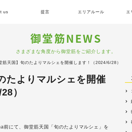
t us
提言
エリアルール
エ
緯
御堂筋NEWS
的
さまざまな角度から御堂筋をご紹介します。
堂筋天国】旬のたよりマルシェを開催します！（2024/6/28）
容
のたよりマルシェを開催
/28）
格
dona前にて、御堂筋天国「旬のたよりマルシェ」を
リア