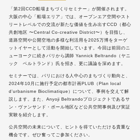
「第2回CCD船場まちづくりセミナー」が開催されます。
大阪の中心「船場エリア」では、オープンエア空間やスト
リートレベルでの交流が新たな価値を生み出すCCD（都心
共創地区 〜Central Co-creative District〜）を目指し、
道路空間や公開空地の多様な利活用を2025万博をターゲ
ットイヤーとして活動を開始しています。今回は前回のニ
ューヨークに続きパリから講師 Yannick Beltrando（ヤニ
ック ベルトランド）氏を招き、更に議論を深めます。
セミナーでは、パリにおける人中心のまちづくり動向と、
2024年10月に施行予定の都市計画PLUB（Plan local
d’urbanisme Bioclimatique）について、事例を交えて解
説します。また、Anyoji Beltrandoプロジェクトであるサ
ン・ヴァンサンド・ポール地区など公共空間事例及び実証
実験を紹介します。
公共空間の未来について、ヒントを得ていただける貴重な
機会です。ぜひ奮ってご参加ください。