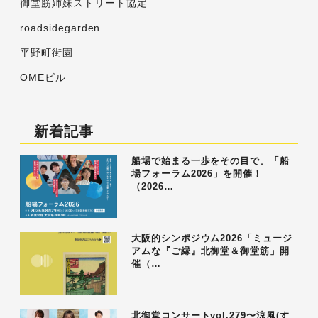
御堂筋姉妹ストリート協定
roadsidegarden
平野町街園
OMEビル
新着記事
船場で始まる一歩をその目で。「船
場フォーラム2026」を開催！
（2026…
大阪的シンポジウム2026「ミュージ
アムな『ご縁』北御堂＆御堂筋」開
催（…
北御堂コンサートvol.279〜涼風(す