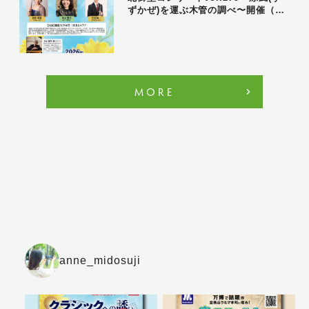
ずかぜ)を運ぶ木管の調べ〜開催（…
MORE
anne_midosuji