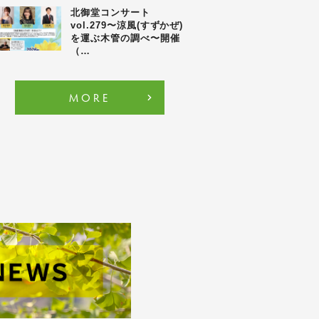
北御堂コンサート
vol.279〜涼風(すずかぜ)
を運ぶ木管の調べ〜開催
（…
MORE