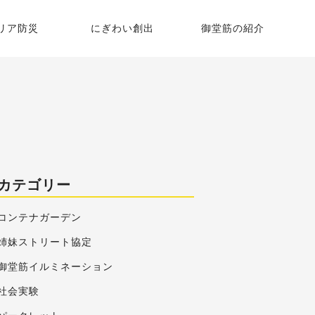
リア防災
にぎわい創出
御堂筋の紹介
御堂筋グランピング
御堂筋の歴史
御堂筋コンテナガーデン
いちょう並木
平野町街園・本町街園
御堂筋彫刻マップ
カテゴリー
御堂筋STREET Journal
コンテナガーデン
姉妹ストリート協定
御堂筋イルミネーション
社会実験