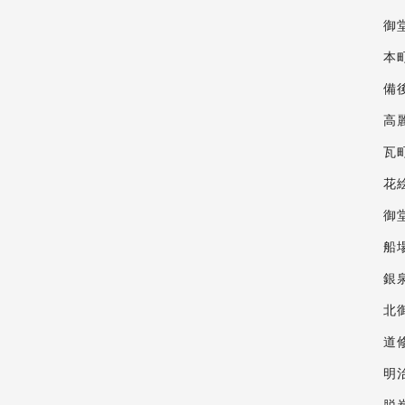
御
本
備
高
瓦
花
御
船
銀
北
道
明