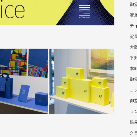
御
淀
テ
淀屋
大
平
本
御
コ
御
ラ
銀
ク