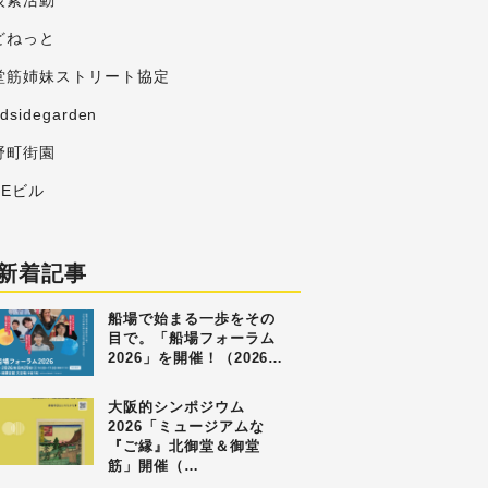
炭素活動
どねっと
堂筋姉妹ストリート協定
adsidegarden
野町街園
MEビル
新着記事
船場で始まる一歩をその
目で。「船場フォーラム
2026」を開催！（2026…
大阪的シンポジウム
2026「ミュージアムな
『ご縁』北御堂＆御堂
筋」開催（…