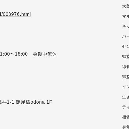
大
il/003976.html
マ
キ
パ
セ
11:00〜18:00 会期中無休
御
緑
御
イ
生
-1-1 淀屋橋odona 1F
デ
相
御