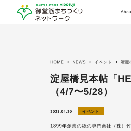
Abou
設立経
活動目
HOME
NEWS
イベント
淀屋
事業内
淀屋橋見本帖「HE
（4/7〜5/28）
会員資
体制
2023.04.20
イベント
1899年創業の紙の専門商社（株）
活動エ