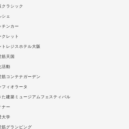
阪クラシック
ルシェ
ッチンカー
ークレット
ントレジスホテル大阪
堂筋天国
化活動
堂筋コンテナガーデン
ンフィオラータ
きた建築ミュージアムフェスティバル
ィナー
愛大学
堂筋グランピング