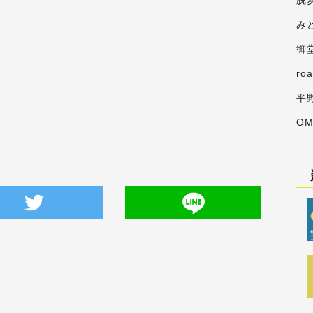
脱
み
御
ro
平
O