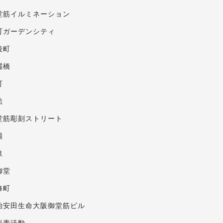
堂筋イルミネーション
町ガーデンシティ
後町
麗橋
町
絵
堂筋彫刻ストリート
場
泉
御堂
修町
治安田生命大阪御堂筋ビル