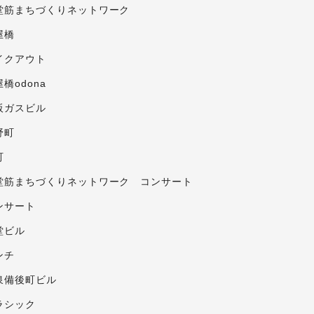
堂筋まちづくりネットワーク
屋橋
イクアウト
橋odona
阪ガスビル
野町
町
堂筋まちづくりネットワーク コンサート
ンサート
堂ビル
ンチ
泉備後町ビル
ラシック