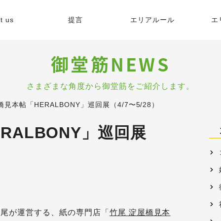
t us
提言
エリアルール
エ
緯
御堂筋NEWS
的
さまざまな角度から御堂筋をご紹介します。
橋見本帖「HERALBONY」巡回展（4/7〜5/28）
容
RALBONY」巡回展
格
竹尾が運営する、紙の専門店「
竹尾 淀屋橋見本
リア