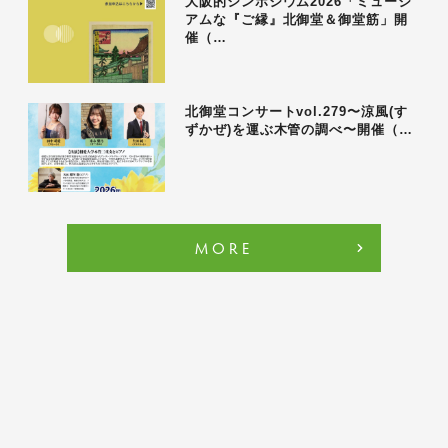
大阪的シンポジウム2026「ミュージ
アムな『ご縁』北御堂＆御堂筋」開
催（…
北御堂コンサートvol.279〜涼風(す
ずかぜ)を運ぶ木管の調べ〜開催（…
MORE