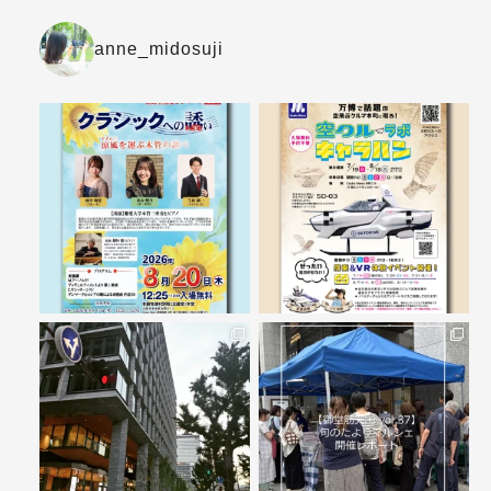
anne_midosuji