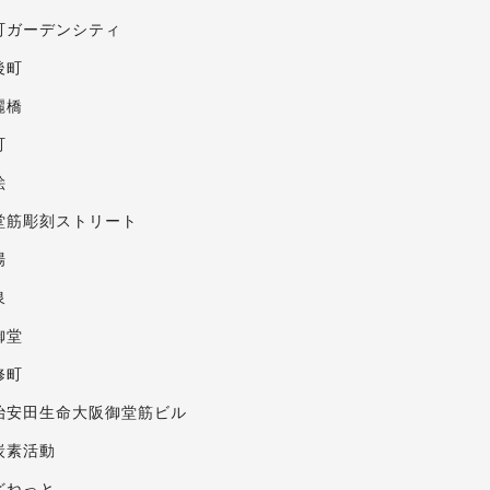
町ガーデンシティ
後町
麗橋
町
絵
堂筋彫刻ストリート
場
泉
御堂
修町
治安田生命大阪御堂筋ビル
炭素活動
どねっと