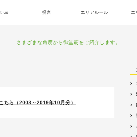
t us
提言
エリアルール
エ
緯
さまざまな角度から御堂筋をご紹介します。
的
容
格
ら（2003～2019年10月分）
リア