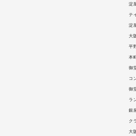
淀
テ
淀屋
大
平
本
御
コ
御
ラ
銀
ク
大