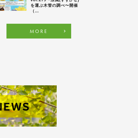
を運ぶ木管の調べ〜開催
（…
MORE