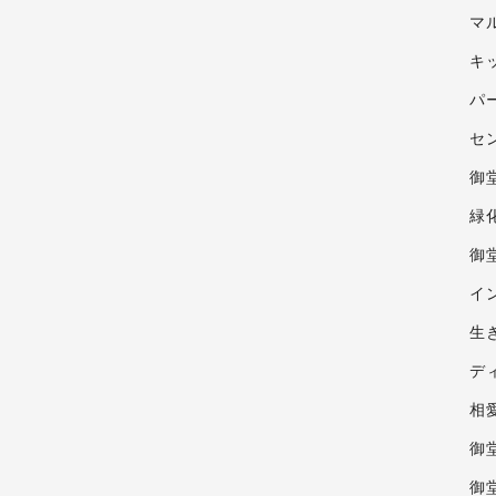
マ
キ
パ
セ
御
緑
御
イ
生
デ
相
御
御