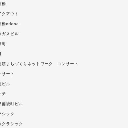
屋橋
イクアウト
橋odona
阪ガスビル
野町
町
堂筋まちづくりネットワーク コンサート
ンサート
堂ビル
ンチ
泉備後町ビル
ラシック
阪クラシック