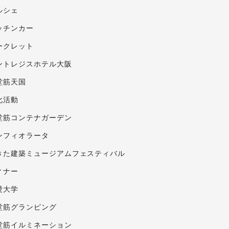
ルシェ
ッチンカー
ークレット
ントレジスホテル大阪
堂筋天国
化活動
堂筋コンテナガーデン
ンフィオラータ
きた建築ミュージアムフェスティバル
ィナー
愛大学
堂筋グランピング
堂筋イルミネーション