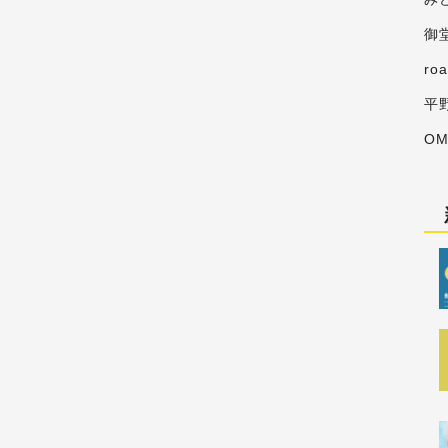
御
ro
平
O