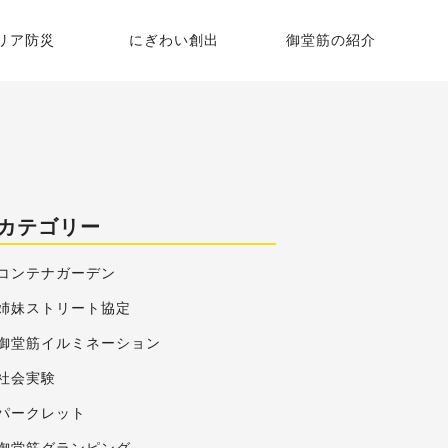
リア防災
にぎわい創出
御堂筋の紹介
御堂筋グランピング
御堂筋の歴史
御堂筋コンテナガーデン
いちょう並木
カテゴリー
平野町街園・本町街園
御堂筋彫刻マップ
コンテナガーデン
御堂筋STREET Journal
姉妹ストリート協定
御堂筋イルミネーション
社会実験
パークレット