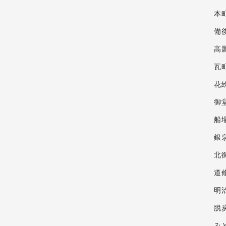
本
備
高
瓦
花
御
船
銀
北
道
明
脱
み