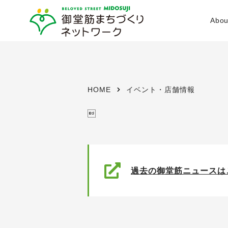
Abou
設立経
活動目
HOME
イベント・店舗情報

事業内
会員資
過去の御堂筋ニュースはこち
体制
活動エ