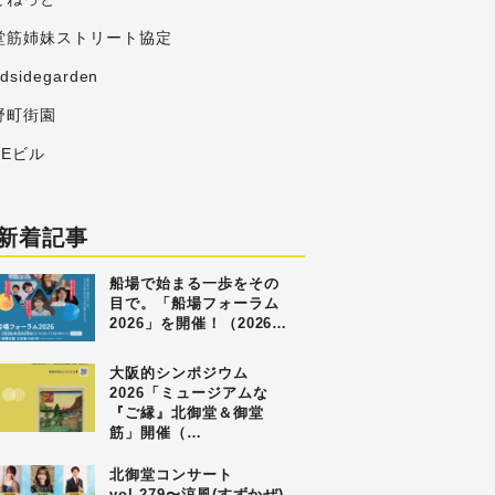
堂筋姉妹ストリート協定
adsidegarden
野町街園
MEビル
新着記事
船場で始まる一歩をその
目で。「船場フォーラム
2026」を開催！（2026…
大阪的シンポジウム
2026「ミュージアムな
『ご縁』北御堂＆御堂
筋」開催（…
北御堂コンサート
vol.279〜涼風(すずかぜ)