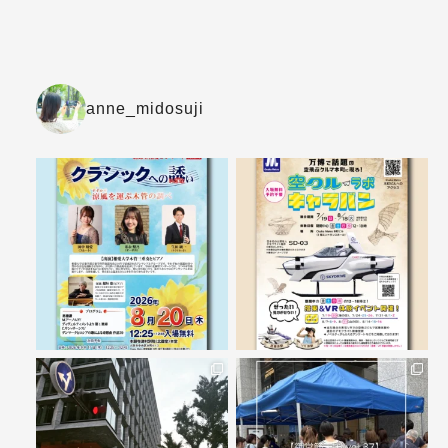
anne_midosuji