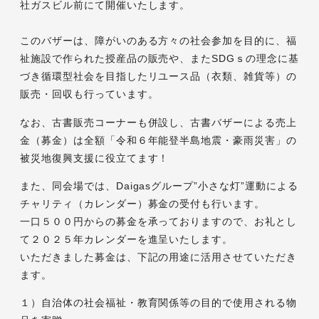
社ガスビル前にて開催いたします。
このバザーは、障がいのある方々の社会参加を目的に、福
祉施設で作られた授産品の販売や、またSDGｓの理念に基
づき循環型社会を目指したリユース品（衣類、雑貨等）の
販売・回収も行っています。
なお、古書販売コーナーも併設し、古書バザーによる売上
金（募金）は全額「令和６年能登半島地震・豪雨災害」の
被災地復興支援に役立てます！
また、同会場では、Daigasグループ”小さな灯”運動による
チャリティ（カレンダー）募金の受付も行います。
一口５００円からの募金を承っておりますので、お礼とし
て２０２５年カレンダーを進呈いたします。
いただきました募金は、下記の用途に活用させていただき
ます。
１）自治体の社会福祉・教育関係等の目的で使用される物