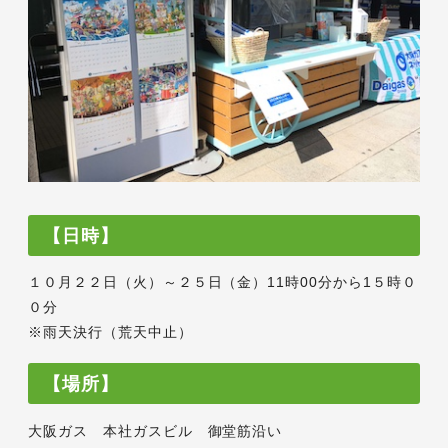
【日時】
１０月２２日（火）～２５日（金）11時00分から1５時０
０分
※雨天決行（荒天中止）
【場所】
大阪ガス 本社ガスビル 御堂筋沿い