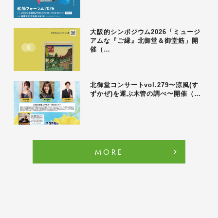
大阪的シンポジウム2026「ミュージ
アムな『ご縁』北御堂＆御堂筋」開
催（…
北御堂コンサートvol.279〜涼風(す
ずかぜ)を運ぶ木管の調べ〜開催（…
MORE