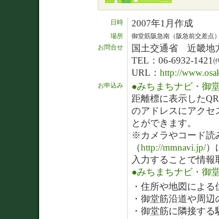
2007年1月作成
日時
場所
御堂筋阪急南（阪急前交差点）
国土交通省 近畿地
お問合せ
TEL：06-6932-1421
URL：
http://www.osak
●みちまちナビ・御
お申込み
距離標に表示したQ
のアドレスにアクセ
とができます。
※カメラやコード読
（
http://mmnavi.jp/
）
入力することで情報
●みちまちナビ・御
・住所や地図による
・御堂筋沿道や周辺
・御堂筋に隣接する