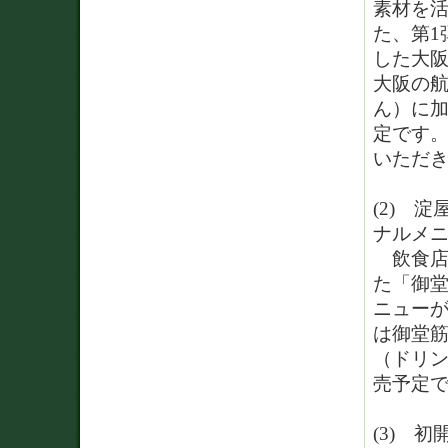
素材を
た、第1
した大
大阪の航
ん）に
定です
いただ
(2) 
ナルメ
飲食店
た「御堂
ニュー
は御堂
（ドリン
売予定
(3) 