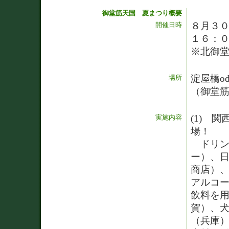
御堂筋天国 夏まつり概要
８月３
開催日時
１６：
※北御
淀屋橋o
場所
（御堂
(1) 
実施内容
場！
ドリン
ー）、
商店）
アルコー
飲料を
賀）、
（兵庫