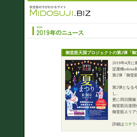
御堂筋天国プロジェクトの第2弾「御
2019年4
淀屋橋odon
第2弾「御堂
第2弾となる
し、
更に同日開催
御堂筋沿道団
御堂筋エリア
詳細は
コチラ