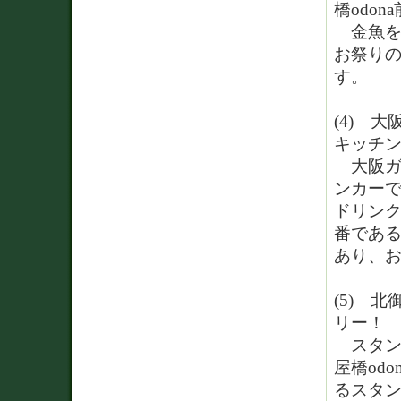
橋odo
金魚を
お祭り
す。
(4) 
キッチ
大阪ガ
ンカー
ドリン
番であ
あり、
(5) 
リー！
スタン
屋橋od
るスタン